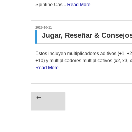
Spinline Cas...
Read More
投
2025-10-11
稿
Jugar, Reseñar & Consejo
日:
Estos incluyen multiplicadores aditivos (+1, +2
+10) y multiplicadores multiplicativos (x2, x3, x.
Read More
投
前のペー
ジ
稿
ナ
ビ