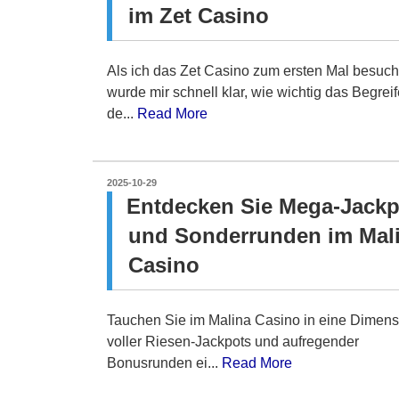
im Zet Casino
Als ich das Zet Casino zum ersten Mal besuch
wurde mir schnell klar, wie wichtig das Begrei
de...
Read More
投
2025-10-29
稿
Entdecken Sie Mega-Jackp
日:
und Sonderrunden im Mal
Casino
Tauchen Sie im Malina Casino in eine Dimens
voller Riesen-Jackpots und aufregender
Bonusrunden ei...
Read More