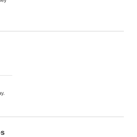
ney
ay.
ps