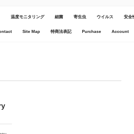
タ
温度モニタリング
細菌
寄生虫
ウイルス
安全
ST SAUCE.
ontact
Site Map
特商法表記
Purchase
Account
ry