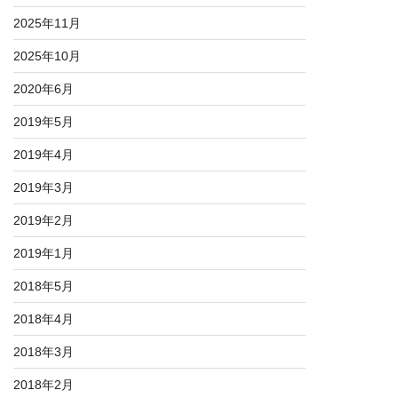
2025年11月
2025年10月
2020年6月
2019年5月
2019年4月
2019年3月
2019年2月
2019年1月
2018年5月
2018年4月
2018年3月
2018年2月