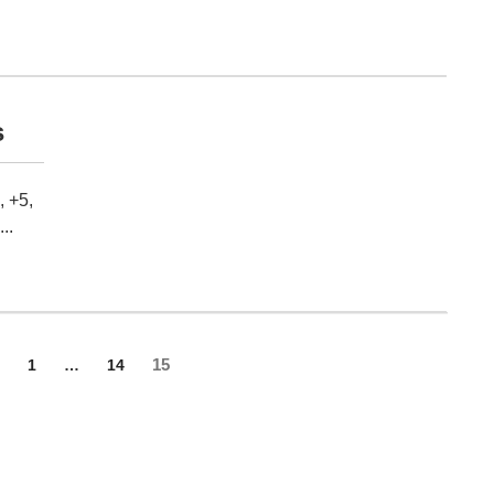
s
, +5,
..
ペ
ペ
ペ
15
1
…
14
ー
ー
ー
ジ
ジ
ジ