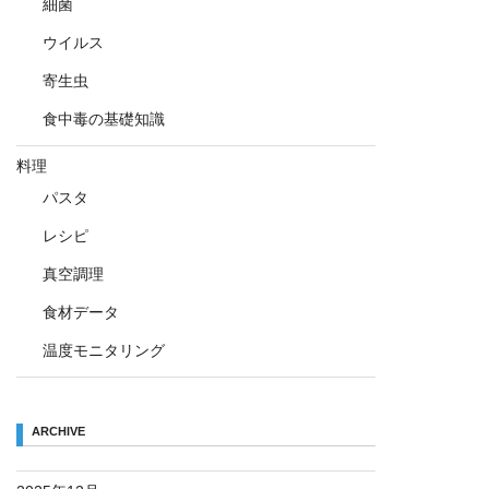
細菌
ウイルス
寄生虫
食中毒の基礎知識
料理
パスタ
レシピ
真空調理
食材データ
温度モニタリング
ARCHIVE