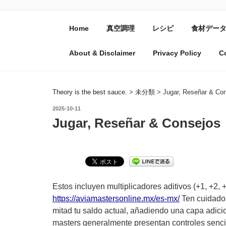
コ
ン
Home
真空調理
レシピ
食材デー
テ
THEORY IS THE BE
ン
About & Disclaimer
Privacy Policy
C
ツ
へ
ス
キ
Theory is the best sauce.
>
未分類
>
Jugar, Reseñar & Co
ッ
投
2025-10-11
プ
稿
Jugar, Reseñar & Consejos
日:
Estos incluyen multiplicadores aditivos (+1, +2, +5
https://aviamastersonline.mx/es-mx/
Ten cuidado 
mitad tu saldo actual, añadiendo una capa adicio
masters generalmente presentan controles sencill