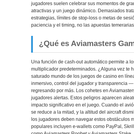
jugadores suelen celebrar sus momentos de gran
atractivas y un juego dinámico. Demasiados tra
estrategias, límites de stop-loss o metas de ses
paciencia y el timing, no las apuestas temerarias
¿Qué es Aviamasters Ga
Una función de cash-out automático permite a l
multiplicador predeterminados. ¿Alguna vez te 
saturado mundo de los juegos de casino en líne
inmersivo, control del jugador y transparencia —
regresando por más. Los cohetes en Aviamasters
jugadores alertas. Estos peligros aparecen aleato
impacto significativo en el juego. Cuando el av
se reduce a la mitad, y la altitud del aircraft d
los jugadores deben navegar estos obstáculos mi
populares incluyen e-wallets como PayPal, Skril
como Aviamasters Roobet y Aviamasters Stake.