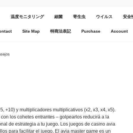
タ
温度モニタリング
細菌
寄生虫
ウイルス
安全
ST SAUCE.
ontact
Site Map
特商法表記
Purchase
Account
nsejos
, +10) y multiplicadores multiplicativos (x2, x3, x4, x5).
con los cohetes entrantes – golpearlos reducirá a la
nal de estrategia a tu juego. Los juegos de casino avia
os para facilitar el juego. El avia master game es un