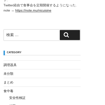
ト.
Twitter経由で食事会を定期開催するようになった.
note →
https://note.mu/nicuisine
検
検索
索:
CATEGORY
調理器具
未分類
まとめ
食中毒
安全性検証