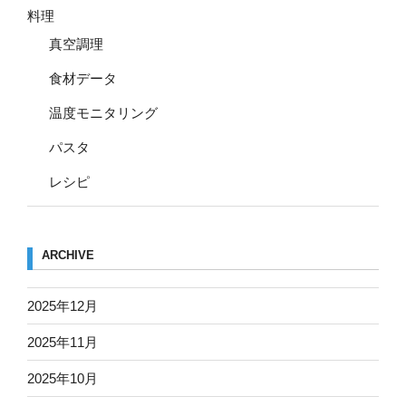
料理
真空調理
食材データ
温度モニタリング
パスタ
レシピ
ARCHIVE
2025年12月
2025年11月
2025年10月