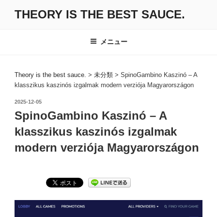
コ
THEORY IS THE BEST SAUCE.
ン
テ
ン
メニュー
ツ
へ
ス
Theory is the best sauce.
>
未分類
>
SpinoGambino Kaszinó – A
klasszikus kaszinós izgalmak modern verziója Magyarországon
キ
ッ
投
2025-12-05
プ
稿
SpinoGambino Kaszinó – A
日:
klasszikus kaszinós izgalmak
modern verziója Magyarországon