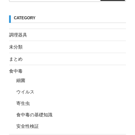
CATEGORY
調理器具
未分類
まとめ
食中毒
細菌
ウイルス
寄生虫
食中毒の基礎知識
安全性検証