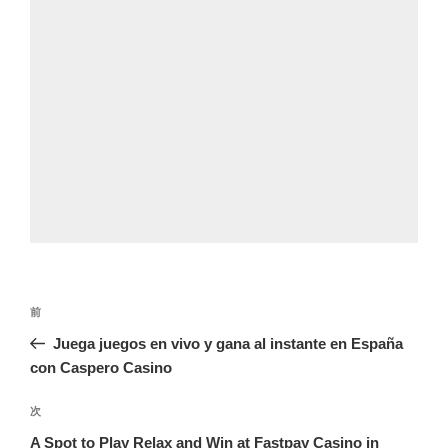
投
過
前
稿
去
Juega juegos en vivo y gana al instante en España
ナ
の
con Caspero Casino
ビ
投
稿
ゲ
次
次
の
ー
A Spot to Play Relax and Win at Fastpay Casino in