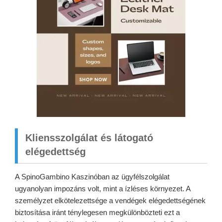
Kliensszolgálat és látogató
elégedettség
A SpinoGambino Kaszinóban az ügyfélszolgálat
ugyanolyan impozáns volt, mint a ízléses környezet. A
személyzet elkötelezettsége a vendégek elégedettségének
biztosítása iránt ténylegesen megkülönbözteti ezt a