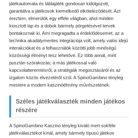
játékautomata és táblajáték gondosan kidolgozott,
garantálva a játékosok kiemelkedő elköteleződését. Azt
éreztem, elmerülök egy efféle világban, ahol minden
kiosztott lap és a dobok bármely pörgetésével tervek
bontakoznak ki. Ami megragadta a érdeklődésemet, az a
technika akadálymentes integrációja volt, amely valós idejű
interakciókat és a felhasználók közötti jobb minőségű
közösségi élményt tesz lehetővé. Ez több annál, mint
pusztán szórakozás; a más játékossal való
kapcsolatteremtésről, a stratégiák megosztásáról és az
izgalom közös élvezetéről szól. A SpinoGambino tényleg
mestere a modern kaszinóélmény művészetének.
Széles játékválaszték minden játékos
részére
A SpinoGambino Kaszinó tényleg kiváló mert sokféle
játékválasztékot kínál, amely bármely típusú játékos