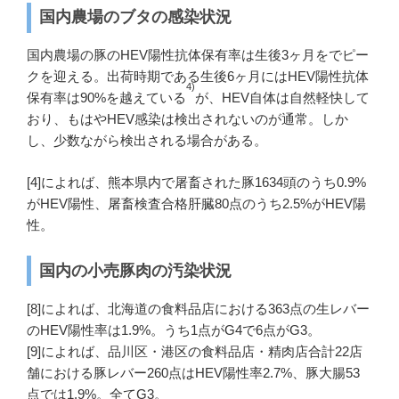
国内農場のブタの感染状況
国内農場の豚のHEV陽性抗体保有率は生後3ヶ月をでピー
クを迎える。出荷時期である生後6ヶ月にはHEV陽性抗体
4)
保有率は90%を越えている
が、HEV自体は自然軽快して
おり、もはやHEV感染は検出されないのが通常。しか
し、少数ながら検出される場合がある。
[4]によれば、熊本県内で屠畜された豚1634頭のうち0.9%
がHEV陽性、屠畜検査合格肝臓80点のうち2.5%がHEV陽
性。
国内の小売豚肉の汚染状況
[8]によれば、北海道の食料品店における363点の生レバー
のHEV陽性率は1.9%。うち1点がG4で6点がG3。
[9]によれば、品川区・港区の食料品店・精肉店合計22店
舗における豚レバー260点はHEV陽性率2.7%、豚大腸53
点では1.9%。全てG3。