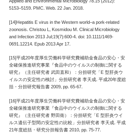
Applied and Environmental Microbiology 78.15 (2012):
5153–5159. PMC. Web. 22 Jan. 2018.
[14]Hepatitis E virus in the Western world–a pork-related
zoonosis. Christou L, Kosmidou M. Clinical Microbiology
and Infection 2013 Jul;19(7):600-4. doi: 10.1111/1469-
0691.12214. Epub 2013 Apr 17.
[15]平成20年度厚生労働科学研究費補助金食品の安心・安
全確保推進研究事業『食品中のウイルスの制御に関する
研究』（主任研究者 武田直和）：分担研究「E 型肝炎ウ
イルスの安定性の検討」分担研究者 李天成. 平成20年度総
括・分担研究報告書 2009, pp. 65-67.
[16]平成21年度厚生労働科学研究費補助金食品の安心・安
全確保推進研究事業『食品中のウイルスの制御に関する
研究』（主任研究者 野田衛）：分担研究「E 型肝炎ウイ
ルス遺伝子型間の安定性の比較」分担研究者 李天成. 平成
21年度総括・研究分担報告書 2010, pp. 75-77.