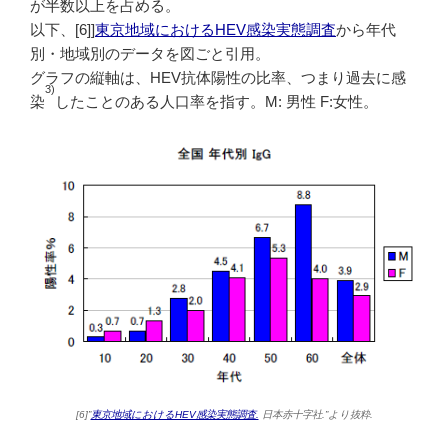
が半数以上を占める。
以下、[6]]
東京地域におけるHEV感染実態調査
から年代
別・地域別のデータを図ごと引用。
グラフの縦軸は、HEV抗体陽性の比率、つまり過去に感
3)
染
したことのある人口率を指す。M: 男性 F:女性。
[6]”
東京地域におけるHEV感染実態調査.
日本赤十字社.”より抜粋.