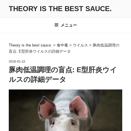
コ
THEORY IS THE BEST SAUCE.
ン
テ
ン
メニュー
ツ
へ
ス
Theory is the best sauce.
>
食中毒
>
ウイルス
>
豚肉低温調理の
盲点: E型肝炎ウイルスの詳細データ
キ
ッ
投
2018-01-22
プ
稿
豚肉低温調理の盲点: E型肝炎ウイ
日:
ルスの詳細データ