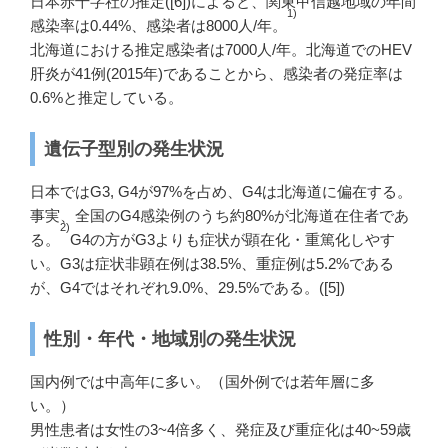
日本赤十字社の推定([6])によると、関東甲信越地域の年間
1)
感染率は0.44%、感染者は8000人/年。
北海道における推定感染者は7000人/年。北海道でのHEV
肝炎が41例(2015年)であることから、感染者の発症率は
0.6%と推定している。
遺伝子型別の発生状況
日本ではG3, G4が97%を占め、G4は北海道に偏在する。
事実、全国のG4感染例のうち約80%が北海道在住者であ
2)
る。
G4の方がG3よりも症状が顕在化・重篤化しやす
い。G3は症状非顕在例は38.5%、重症例は5.2%である
が、G4ではそれぞれ9.0%、29.5%である。([5])
性別・年代・地域別の発生状況
国内例では中高年に多い。（国外例では若年層に多
い。）
男性患者は女性の3~4倍多く、発症及び重症化は40~59歳