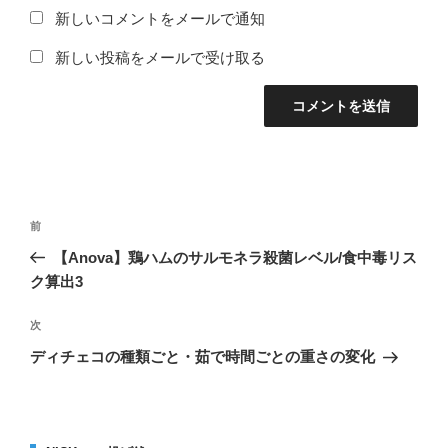
新しいコメントをメールで通知
新しい投稿をメールで受け取る
投
過
前
稿
去
【Anova】鶏ハムのサルモネラ殺菌レベル/食中毒リス
ナ
の
ク算出3
ビ
投
稿
ゲ
次
次
の
ー
ディチェコの種類ごと・茹で時間ごとの重さの変化
投
シ
稿
ョ
ン