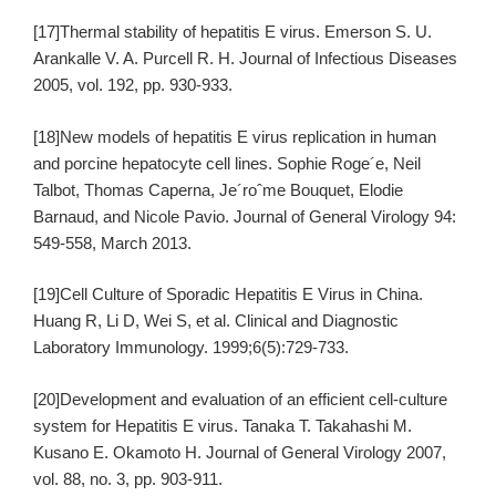
[17]Thermal stability of hepatitis E virus. Emerson S. U.
Arankalle V. A. Purcell R. H. Journal of Infectious Diseases
2005, vol. 192, pp. 930-933.
[18]New models of hepatitis E virus replication in human
and porcine hepatocyte cell lines. Sophie Roge´e, Neil
Talbot, Thomas Caperna, Je´roˆme Bouquet, Elodie
Barnaud, and Nicole Pavio. Journal of General Virology 94:
549-558, March 2013.
[19]Cell Culture of Sporadic Hepatitis E Virus in China.
Huang R, Li D, Wei S, et al. Clinical and Diagnostic
Laboratory Immunology. 1999;6(5):729-733.
[20]Development and evaluation of an efficient cell-culture
system for Hepatitis E virus. Tanaka T. Takahashi M.
Kusano E. Okamoto H. Journal of General Virology 2007,
vol. 88, no. 3, pp. 903-911.