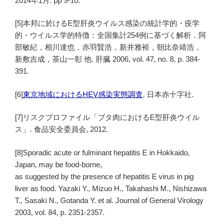
2014年1月. pp 9-10.
[5]本邦に於けるE型肝炎ウイルス感染の統計学的・疫学
的・ウイルス学的特徴：全国集計254例に基づく解析．阿
部敏紀，相川達也，赤羽賢浩，新井雅裕，朝比奈靖浩，
新敷吉成，茶山一彰 他. 肝臓 2006, vol. 47, no. 8, p. 384-
391.
[6]
東京地域におけるHEV感染実態調査
. 日本赤十字社.
[7]リスクプロファイル「ブタ肉におけるE型肝炎ウイル
ス」. 食品安全委員会, 2012.
[8]Sporadic acute or fulminant hepatitis E in Hokkaido,
Japan, may be food-borne,
as suggested by the presence of hepatitis E virus in pig
liver as food. Yazaki Y., Mizuo H., Takahashi M., Nishizawa
T., Sasaki N., Gotanda Y. et al. Journal of General Virology
2003, vol. 84, p. 2351-2357.