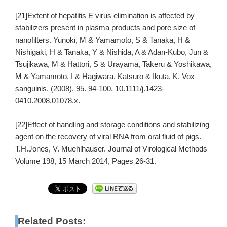
[21]Extent of hepatitis E virus elimination is affected by
stabilizers present in plasma products and pore size of
nanofilters. Yunoki, M & Yamamoto, S & Tanaka, H &
Nishigaki, H & Tanaka, Y & Nishida, A & Adan-Kubo, Jun &
Tsujikawa, M & Hattori, S & Urayama, Takeru & Yoshikawa,
M & Yamamoto, I & Hagiwara, Katsuro & Ikuta, K. Vox
sanguinis. (2008). 95. 94-100. 10.1111/j.1423-
0410.2008.01078.x.
[22]Effect of handling and storage conditions and stabilizing
agent on the recovery of viral RNA from oral fluid of pigs.
T.H.Jones, V. Muehlhauser. Journal of Virological Methods
Volume 198, 15 March 2014, Pages 26-31.
Related Posts: