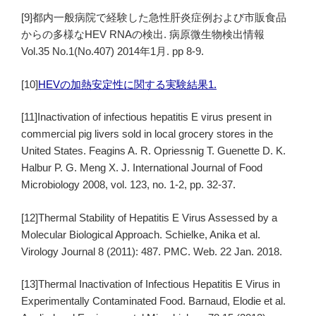
[9]都内一般病院で経験した急性肝炎症例および市販食品
からの多様なHEV RNAの検出. 病原微生物検出情報
Vol.35 No.1(No.407) 2014年1月. pp 8-9.
[10]
HEVの加熱安定性に関する実験結果1.
[11]Inactivation of infectious hepatitis E virus present in
commercial pig livers sold in local grocery stores in the
United States. Feagins A. R. Opriessnig T. Guenette D. K.
Halbur P. G. Meng X. J. International Journal of Food
Microbiology 2008, vol. 123, no. 1-2, pp. 32-37.
[12]Thermal Stability of Hepatitis E Virus Assessed by a
Molecular Biological Approach. Schielke, Anika et al.
Virology Journal 8 (2011): 487. PMC. Web. 22 Jan. 2018.
[13]Thermal Inactivation of Infectious Hepatitis E Virus in
Experimentally Contaminated Food. Barnaud, Elodie et al.