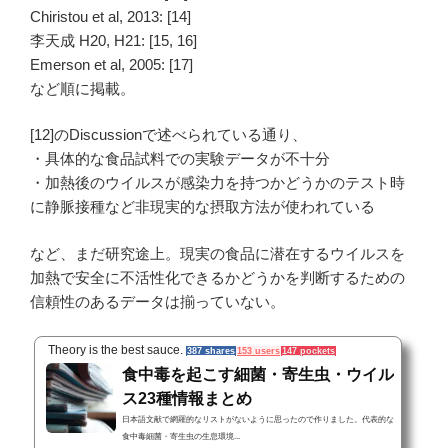
Chiristou et al, 2013: [14]
李天成 H20, H21: [15, 16]
Emerson et al, 2005: [17]
など順に掲載。
[12]のDiscussionで述べられている通り、
・具体的な食品試料での実験データが不十分
・加熱後のウイルスが感染力を持つかどうかのテスト時
に静脈接種など非現実的な摂取方法が使われている
など、まだ研究途上。現実の食品に潜在するウイルスを
加熱で安全に不活性化できるかどうかを判断するための
信頼性のあるデータは揃っていない。
Theory is the best sauce.
387 shares
153 users
147 pockets
食中毒を起こす細菌・寄生虫・ウイル
ス23種情報まとめ
日本語文献で網羅的なリストがないように思ったので作りました。代表的な
食中毒細菌・寄生虫の生息環境...