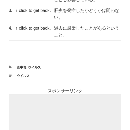
3.
↑ click to get back.
肝炎を発症したかどうかは問わな
い。
4.
↑ click to get back.
過去に感染したことがあるという
こと。
カ
食中毒
,
ウイルス
テ
タ
ウイルス
ゴ
グ
リ
ー
スポンサーリンク