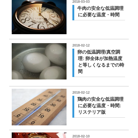
投
2018-03-03
稿
牛肉の安全な低温調理
日:
に必要な温度・時間
投
2018-02-12
稿
卵の低温調理/真空調
日:
理: 卵全体が加熱温度
と等しくなるまでの時
間
投
2018-02-12
稿
鶏肉の安全な低温調理
日:
に必要な温度・時間:
リステリア版
投
2018-02-10