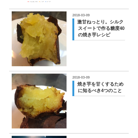
投
2018-03-09
稿
激甘ねっとり。シルク
日:
スイートで作る糖度40
の焼き芋レシピ
投
2018-03-09
稿
焼き芋を甘くするため
日:
に知るべき4つのこと