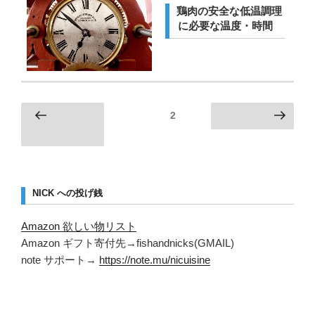
稿
鶏肉の安全な低温調理
日:
に必要な温度・時間
投
ページ
2
前のペー
次のページ
稿
ジ
ナ
ビ
ゲ
NICK への投げ銭
ー
Amazon 欲しい物リスト
シ
Amazon ギフト寄付先→fishandnicks(GMAIL)
ョ
note サポート→
https://note.mu/nicuisine
ン