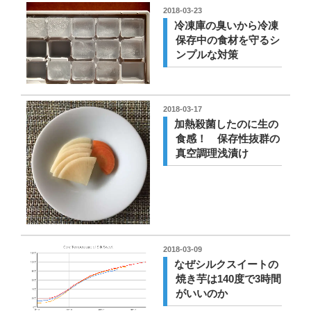
投
2018-03-23
稿
冷凍庫の臭いから冷凍
日:
保存中の食材を守るシ
ンプルな対策
投
2018-03-17
稿
加熱殺菌したのに生の
日:
食感！ 保存性抜群の
真空調理浅漬け
投
2018-03-09
稿
なぜシルクスイートの
日:
焼き芋は140度で3時間
がいいのか