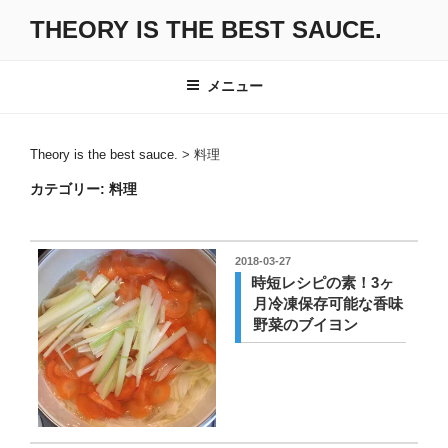
コ
THEORY IS THE BEST SAUCE.
ン
テ
ン
メニュー
ツ
へ
ス
Theory is the best sauce.
>
料理
キ
カテゴリー:
料理
ッ
プ
投
2018-03-27
稿
時短レシピの素！3ヶ
日:
月冷凍保存可能な香味
野菜のブイヨン