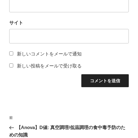
サイト
新しいコメントをメールで通知
新しい投稿をメールで受け取る
投
過
前
稿
去
【Anova】D値: 真空調理/低温調理の食中毒予防のた
ナ
の
めの知識