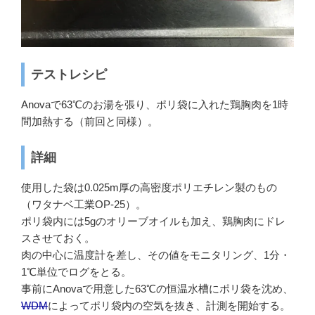
テストレシピ
Anovaで63℃のお湯を張り、ポリ袋に入れた鶏胸肉を1時
間加熱する（前回と同様）。
詳細
使用した袋は0.025m厚の高密度ポリエチレン製のもの
（ワタナベ工業OP-25）。
ポリ袋内には5gのオリーブオイルも加え、鶏胸肉にドレ
スさせておく。
肉の中心に温度計を差し、その値をモニタリング、1分・
1℃単位でログをとる。
事前にAnovaで用意した63℃の恒温水槽にポリ袋を沈め、
WDM
によってポリ袋内の空気を抜き、計測を開始する。