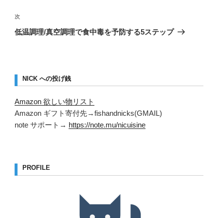
ビ
投
稿
ゲ
次
次
の
ー
低温調理/真空調理で食中毒を予防する5ステップ
投
シ
稿
ョ
ン
NICK への投げ銭
Amazon 欲しい物リスト
Amazon ギフト寄付先→fishandnicks(GMAIL)
note サポート→
https://note.mu/nicuisine
PROFILE