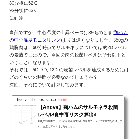
80分後に62℃
92分後に63℃
に到達。
当然ですが、中心温度の上昇ペースは350gのとき(
鶏ハム
の中心温度モニタリング
)よりは遅くなりました。350gの
鶏胸肉は、60分時点でサルモネラについては約2Dレベル
の殺菌でしたので、今回の肉の殺菌レベルはそれ以下と
いうことになります。
それでは、5D, 7D, 12D の殺菌レベルを達成するためには
どのくらいの時間が必要なのでしょうか？
次回、それについて計算してみます。
Theory is the best sauce.
1 user
【Anova】鶏ハムのサルモネラ殺菌
レベル/食中毒リスク算出4
408gの鶏胸肉で、63℃×1時間湯煎する低温調理のレシピの安全性を評価しま
す。温度のデータはこちらのもの...