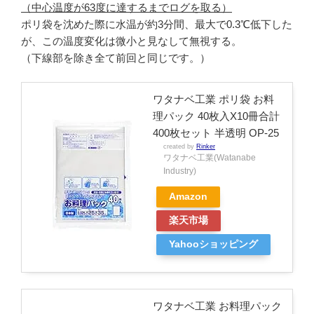
（中心温度が63度に達するまでログを取る）
ポリ袋を沈めた際に水温が約3分間、最大で0.3℃低下した
が、この温度変化は微小と見なして無視する。
（下線部を除き全て前回と同じです。）
ワタナベ工業 ポリ袋 お料
理パック 40枚入X10冊合計
400枚セット 半透明 OP-25
created by
Rinker
ワタナベ工業(Watanabe
Industry)
Amazon
楽天市場
Yahooショッピング
ワタナベ工業 お料理パック