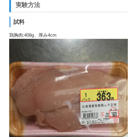
実験方法
試料
鶏胸肉:408g、厚み4cm