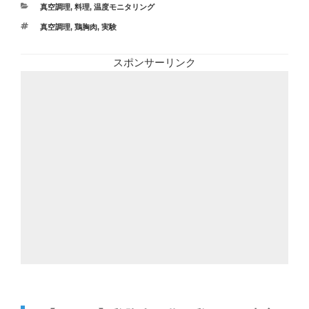
カ
真空調理
,
料理
,
温度モニタリング
テ
タ
真空調理
,
鶏胸肉
,
実験
ゴ
グ
リ
ー
スポンサーリンク