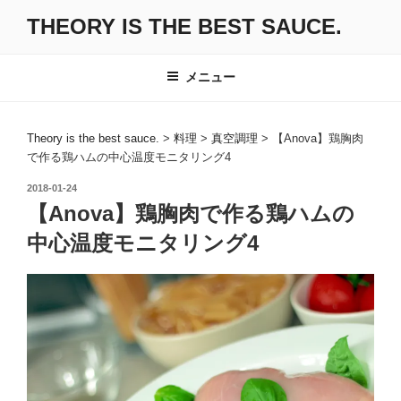
コ
THEORY IS THE BEST SAUCE.
ン
テ
ン
メニュー
ツ
へ
ス
Theory is the best sauce.
>
料理
>
真空調理
>
【Anova】鶏胸肉
で作る鶏ハムの中心温度モニタリング4
キ
ッ
投
2018-01-24
プ
稿
【Anova】鶏胸肉で作る鶏ハムの
日:
中心温度モニタリング4