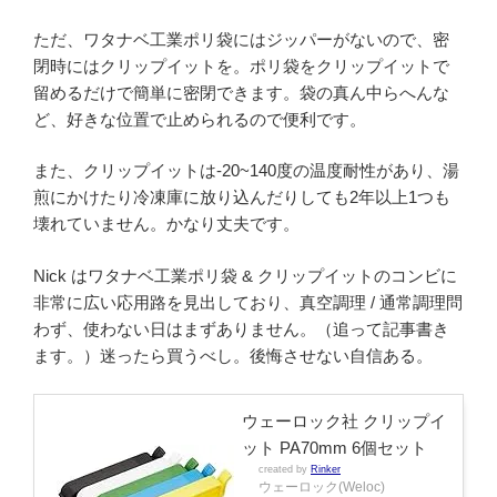
ただ、ワタナベ工業ポリ袋にはジッパーがないので、密
閉時にはクリップイットを。ポリ袋をクリップイットで
留めるだけで簡単に密閉できます。袋の真ん中らへんな
ど、好きな位置で止められるので便利です。
また、クリップイットは-20~140度の温度耐性があり、湯
煎にかけたり冷凍庫に放り込んだりしても2年以上1つも
壊れていません。かなり丈夫です。
Nick はワタナベ工業ポリ袋 & クリップイットのコンビに
非常に広い応用路を見出しており、真空調理 / 通常調理問
わず、使わない日はまずありません。（追って記事書き
ます。）迷ったら買うべし。後悔させない自信ある。
ウェーロック社 クリップイ
ット PA70mm 6個セット
created by
Rinker
ウェーロック(Weloc)